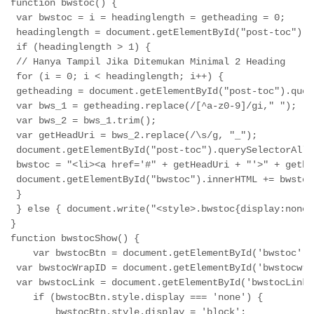
function bwstoc() {
 var bwstoc = i = headinglength = getheading = 0;
 headinglength = document.getElementById("post-toc").q
 if (headinglength > 1) {
 // Hanya Tampil Jika Ditemukan Minimal 2 Heading
 for (i = 0; i < headinglength; i++) {
 getheading = document.getElementById("post-toc").quer
 var bws_1 = getheading.replace(/[^a-z0-9]/gi," ");
 var bws_2 = bws_1.trim();
 var getHeadUri = bws_2.replace(/\s/g, "_");
 document.getElementById("post-toc").querySelectorAll(
 bwstoc = "<li><a href='#" + getHeadUri + "'>" + gethe
 document.getElementById("bwstoc").innerHTML += bwstoc
 }
 } else { document.write("<style>.bwstoc{display:none 
}
function bwstocShow() {
    var bwstocBtn = document.getElementById('bwstoc');
 var bwstocWrapID = document.getElementById('bwstocwra
 var bwstocLink = document.getElementById('bwstocLink'
    if (bwstocBtn.style.display === 'none') {
        bwstocBtn.style.display = 'block';