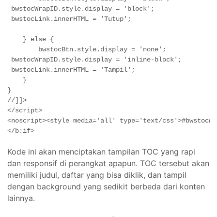
 bwstocWrapID.style.display = 'block';
 bwstocLink.innerHTML = 'Tutup';
    } else {
        bwstocBtn.style.display = 'none';
 bwstocWrapID.style.display = 'inline-block';
 bwstocLink.innerHTML = 'Tampil';
    }
}
//]]>
</script>
<noscript><style media='all' type='text/css'>#bwstocwr
</b:if>
Kode ini akan menciptakan tampilan TOC yang rapi
dan responsif di perangkat apapun. TOC tersebut akan
memiliki judul, daftar yang bisa diklik, dan tampil
dengan background yang sedikit berbeda dari konten
lainnya.