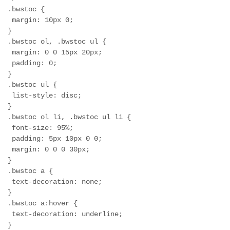
.bwstoc {
 margin: 10px 0;
}
.bwstoc ol, .bwstoc ul {
 margin: 0 0 15px 20px;
 padding: 0;
}
.bwstoc ul {
 list-style: disc;
}
.bwstoc ol li, .bwstoc ul li {
 font-size: 95%;
 padding: 5px 10px 0 0;
 margin: 0 0 0 30px;
}
.bwstoc a {
 text-decoration: none;
}
.bwstoc a:hover {
 text-decoration: underline;
}