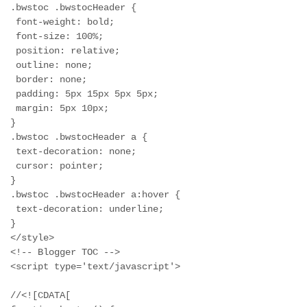
.bwstoc .bwstocHeader {
 font-weight: bold;
 font-size: 100%;
 position: relative;
 outline: none;
 border: none;
 padding: 5px 15px 5px 5px;
 margin: 5px 10px;
}
.bwstoc .bwstocHeader a {
 text-decoration: none;
 cursor: pointer;
}
.bwstoc .bwstocHeader a:hover {
 text-decoration: underline;
}
</style>
<!-- Blogger TOC -->
<script type='text/javascript'>
//<![CDATA[