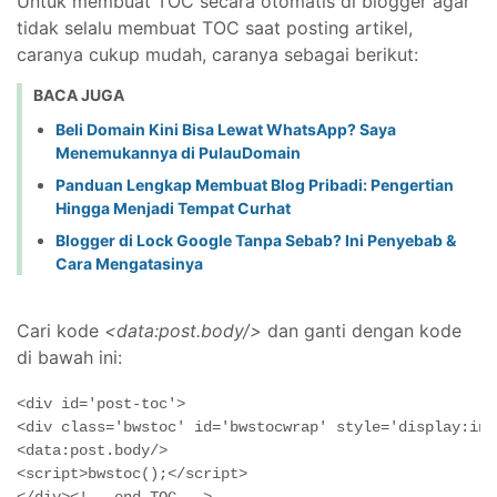
Untuk membuat TOC secara otomatis di blogger agar
tidak selalu membuat TOC saat posting artikel,
caranya cukup mudah, caranya sebagai berikut:
BACA JUGA
Beli Domain Kini Bisa Lewat WhatsApp? Saya
Menemukannya di PulauDomain
Panduan Lengkap Membuat Blog Pribadi: Pengertian
Hingga Menjadi Tempat Curhat
Blogger di Lock Google Tanpa Sebab? Ini Penyebab &
Cara Mengatasinya
Cari kode
<data:post.body/>
dan ganti dengan kode
di bawah ini:
<div id='post-toc'>

<div class='bwstoc' id='bwstocwrap' style='display:inl
<data:post.body/>

<script>bwstoc();</script>

</div><!-- end TOC -->