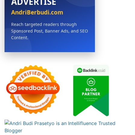
ADVERTISE
AndriBerbudi.com
Reach targeted readers through
Sponsored Post, Banner Ads, and SEO
Content.
BOOK NOW →