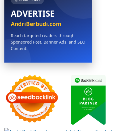
ADVERTISE
AndriBerbudi.com
Reach targeted readers through
Sponsored Post, Banner Ads, and SEO
Content.
BOOK NOW →