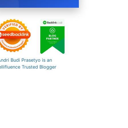
BOOK NOW →