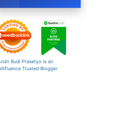
BOOK NOW →