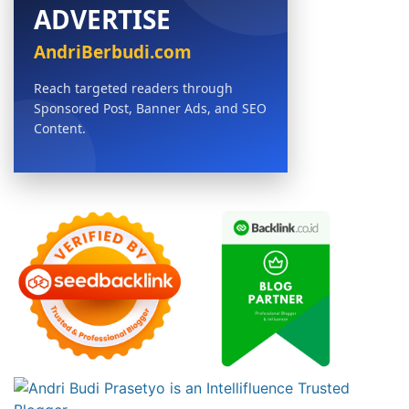
ADVERTISE
AndriBerbudi.com
Reach targeted readers through
Sponsored Post, Banner Ads, and SEO
Content.
BOOK NOW →