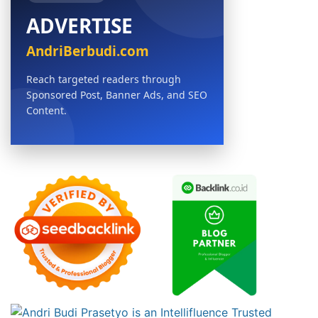
ADVERTISE
AndriBerbudi.com
Reach targeted readers through
Sponsored Post, Banner Ads, and SEO
Content.
BOOK NOW →