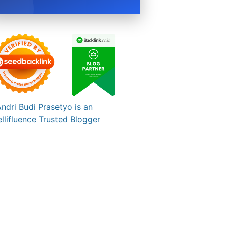
BOOK NOW →