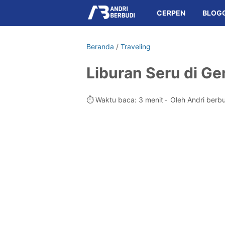
CERPEN
BLOG
Beranda
/
Traveling
Liburan Seru di G
⏱️ Waktu baca: 3 menit
Oleh Andri berb