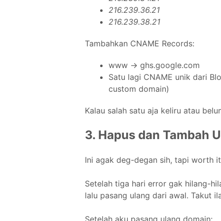
216.239.36.21
216.239.38.21
Tambahkan CNAME Records:
www → ghs.google.com
Satu lagi CNAME unik dari Bl
custom domain)
Kalau salah satu aja keliru atau bel
3. Hapus dan Tambah U
Ini agak deg-degan sih, tapi worth it
Setelah tiga hari error gak hilang-h
lalu pasang ulang dari awal. Takut il
Setelah aku pasang ulang domain: