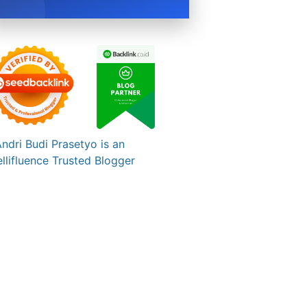
BOOK NOW →