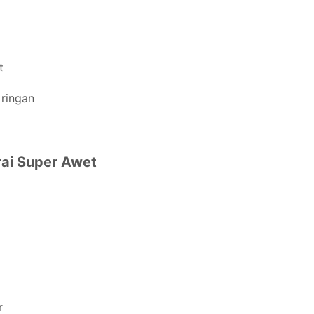
t
ringan
rai Super Awet
r