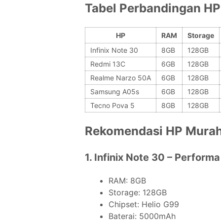
Tabel Perbandingan HP
HP
RAM
Storage
Infinix Note 30
8GB
128GB
Redmi 13C
6GB
128GB
Realme Narzo 50A
6GB
128GB
Samsung A05s
6GB
128GB
Tecno Pova 5
8GB
128GB
Rekomendasi HP Murah
1. Infinix Note 30 – Perfor
RAM: 8GB
Storage: 128GB
Chipset: Helio G99
Baterai: 5000mAh