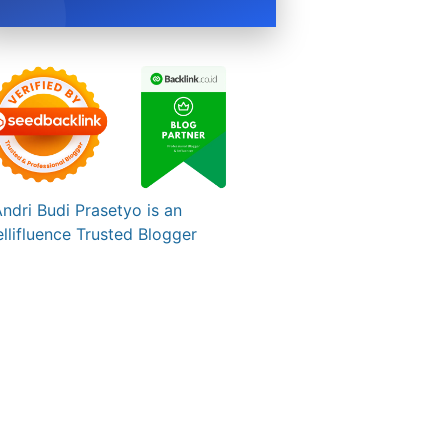
BOOK NOW →