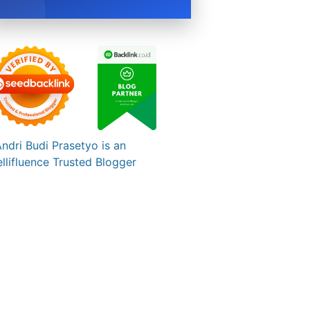
BOOK NOW →