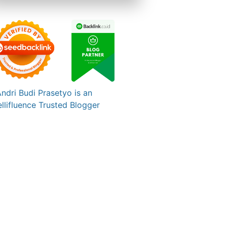
BOOK NOW →