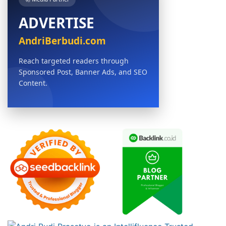
ADVERTISE
AndriBerbudi.com
Reach targeted readers through
Sponsored Post, Banner Ads, and SEO
Content.
BOOK NOW →