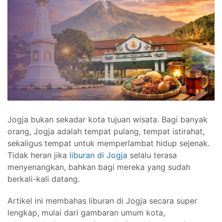
Jogja bukan sekadar kota tujuan wisata. Bagi banyak
orang, Jogja adalah tempat pulang, tempat istirahat,
sekaligus tempat untuk memperlambat hidup sejenak.
Tidak heran jika
liburan di Jogja
selalu terasa
menyenangkan, bahkan bagi mereka yang sudah
berkali-kali datang.
Artikel ini membahas liburan di Jogja secara super
lengkap, mulai dari gambaran umum kota,