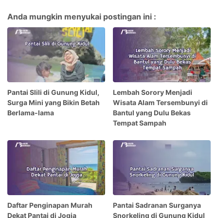
Anda mungkin menyukai postingan ini :
Pantai Slili di Gunung Kidul,
Lembah Sorory Menjadi
Surga Mini yang Bikin Betah
Wisata Alam Tersembunyi di
Berlama-lama
Bantul yang Dulu Bekas
Tempat Sampah
Daftar Penginapan Murah
Pantai Sadranan Surganya
Dekat Pantai di Jogja
Snorkeling di Gunung Kidul